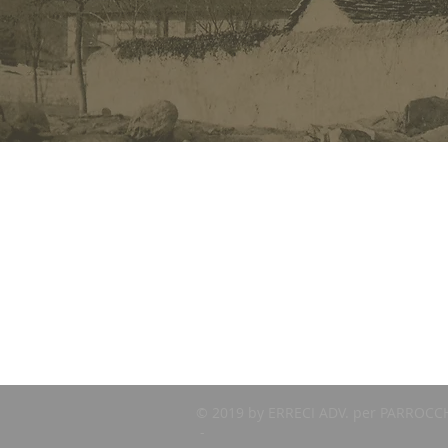
© 2019 by ERRECI ADV. per PARROC
-