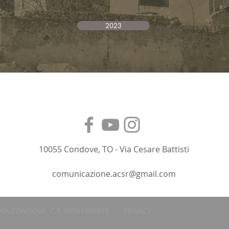
2023
10055 Condove, TO - Via Cesare Battisti
comunicazione.acsr@gmail.com
CHIA CONDOVE C.F. 98501500015 -
PRIVACY